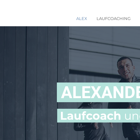
ALEX
LAUFCOACHING
ALEXANDE
Laufcoach
un