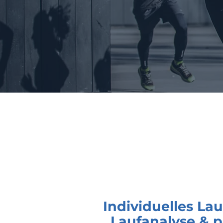
Individuelles La
Laufanalyse & p