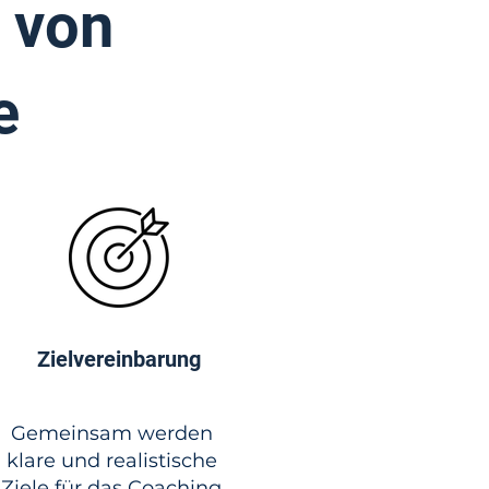
 von
e
Zielvereinbarung
Gemeinsam werden
klare und realistische
Ziele für das Coaching