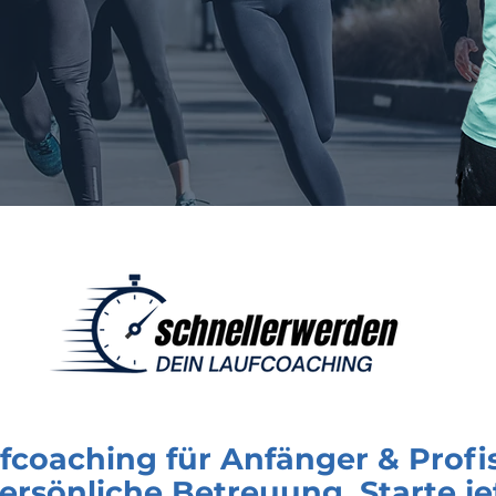
ufcoaching für Anfänger & Profis
ersönliche Betreuung. Starte je