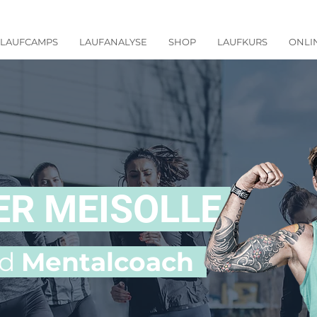
LAUFCAMPS
LAUFANALYSE
SHOP
LAUFKURS
ONLI
R MEISOLLE
d
Mentalcoach