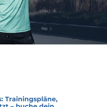
: Trainingspläne,
tzt – buche dein