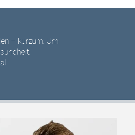
nden – kurzum: Um
esundheit.
al