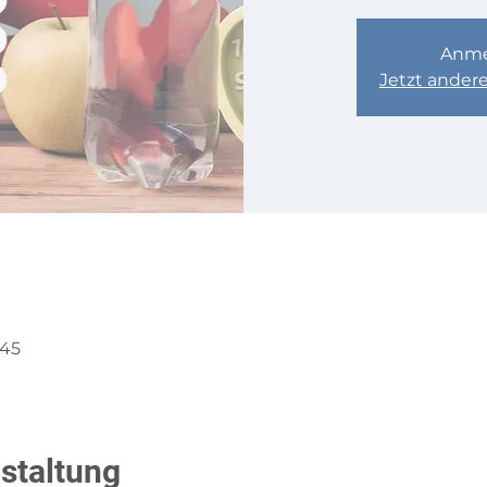
Anme
Jetzt ander
:45
staltung