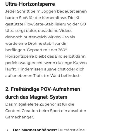
Ultra-Horizontsperre
Jeder Schritt beim Joggen bedeutet einen 
harten Stoß für die Kameralinse. Die KI-
gestützte FlowState-Stabilisierung der GO 
Ultra sorgt dafür, dass deine Videos 
dennoch butterweich wirken – so als 
würde eine Drohne stabil vor dir 
herfliegen. Gepaart mit der 360°-
Horizontsperre bleibt das Bild selbst dann 
perfekt waagerecht, wenn du enge Kurven 
läufst, Hindernissen ausweichst oder dich 
auf unebenen Trails im Wald befindest.
2. Freihändige POV-Aufnahmen 
durch das Magnet-System
Das mitgelieferte Zubehör ist für die 
Content Creation beim Sport ein absoluter 
Gamechanger.
Der Magnetanhänger:
 Du trägst eine 