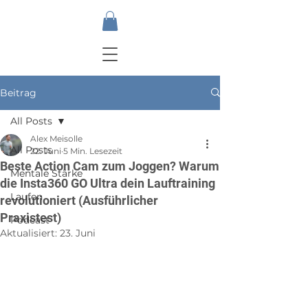
Beitrag
All Posts
Alex Meisolle
All Posts
22. Juni
5 Min. Lesezeit
Beste Action Cam zum Joggen? Warum
Mentale Stärke
die Insta360 GO Ultra dein Lauftraining
Laufen
revolutioniert (Ausführlicher
Praxistest)
Podcast
Aktualisiert:
23. Juni