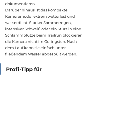
dokumentieren.
Darüber hinaus ist das kompakte 
Kameramodul extrem wetterfest und 
wasserdicht. Starker Sommerregen, 
intensiver Schweiß oder ein Sturz in eine 
Schlammpfütze beim Trailrun blockieren 
die Kamera nicht im Geringsten. Nach 
dem Lauf kann sie einfach unter 
fließendem Wasser abgespült werden.
Profi-Tipp für 
Trailrunner:
Nutze die 
integrierte Tracking-Funktion 
("Wo ist?" / Find My Support), 
um deine Kamera zu orten. 
Solltest du die winzige 
Kamera beim harten 