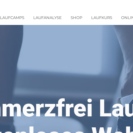
LAUFCAMPS
LAUFANALYSE
SHOP
LAUFKURS
ONLI
merzfrei La