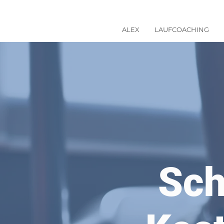
ALEX
LAUFCOACHING
Sch