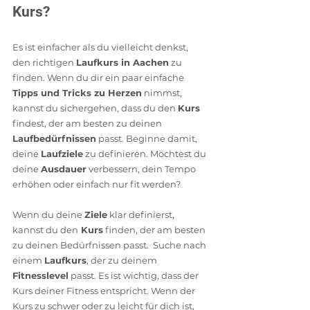
Kurs? 
Es ist einfacher als du vielleicht denkst, 
den richtigen 
Laufkurs in Aachen
 zu 
finden. Wenn du dir ein paar einfache 
Tipps und Tricks zu Herzen
 nimmst, 
kannst du sichergehen, dass du den 
Kurs
findest, der am besten zu deinen 
Laufbedürfnissen
 passt. Beginne damit, 
deine 
Laufziele
 zu definieren. Möchtest du 
deine 
Ausdauer
 verbessern, dein Tempo 
erhöhen oder einfach nur fit werden?
Wenn du deine 
Ziele
 klar definierst, 
kannst du den
 Kurs
 finden, der am besten 
zu deinen Bedürfnissen passt.  Suche nach 
einem 
Laufkurs
, der zu deinem 
Fitnesslevel
 passt. Es ist wichtig, dass der 
Kurs deiner Fitness entspricht. Wenn der 
Kurs zu schwer oder zu leicht für dich ist, 