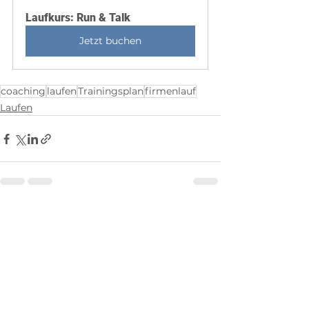
Laufkurs: Run & Talk
Jetzt buchen
coaching
laufen
Trainingsplan
firmenlauf
Laufen
Alle ansehen
Aktuelle Beiträge