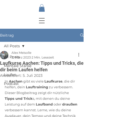
Beitrag
All Posts
Alex Meisolle
All Posts
2. März 2023
2 Min. Lesezeit
Laufkurse Aachen: Tipps und Tricks, die
Mentale Stärke
dir beim Laufen helfen
Laufen
Aktualisiert:
5. Juli 2023
In 
Aachen
 gibt es viele 
Laufkurse
, die dir 
Podcast
helfen, dein 
Lauftraining
 zu verbessern. 
Dieser Blogbeitrag zeigt dir nützliche 
Tipps und Trick
s, mit denen du deine 
Leistung auf dem 
Laufband
 oder 
draußen
verbessern kannst. Lerne, wie du deine 
Ausdauer, dein Tempo und deine Technik 